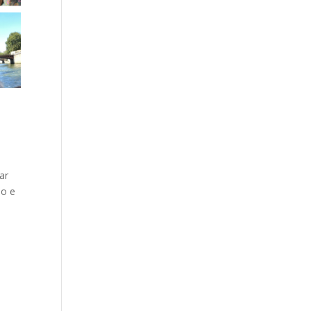
ar
do e