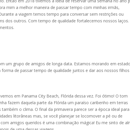
ho. Então em 2018 tivemos a ideia de reservar uma semana no ano 
o pra mim a melhor maneira de passar tempo com minhas irmãs,
. Durante a viagem temos tempo para conversar sem restrições ou
 uns dos outros. Com tempo de qualidade fortalecemos nossos laços.
amentos.
om um grupo de amigos de longa data. Estamos morando em estad
 forma de passar tempo de qualidade juntos e dar aos nossos filhos
ivemos em Panama City Beach, Flórida dessa vez. Foi ótimo! O tom
nha fazem daquela parte da Flórida um paraíso caribenho em terras
 também o clima. O final da primavera parece ser a época ideal para
as cidades litorâneas mas, se você planejar se locomover a pé ou de
raia com amigos queridos é uma combinação mágica! Eu me sinto de a
depois de uma dessas viagens.