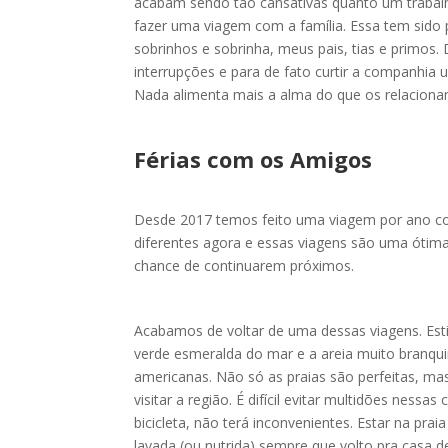
acabam sendo tão cansativas quanto um trabal
fazer uma viagem com a família. Essa tem sid
sobrinhos e sobrinha, meus pais, tias e primos
interrupções e para de fato curtir a companhia
Nada alimenta mais a alma do que os relacion
Férias com os Amigos
Desde 2017 temos feito uma viagem por ano c
diferentes agora e essas viagens são uma ótima
chance de continuarem próximos.
Acabamos de voltar de uma dessas viagens. Est
verde esmeralda do mar e a areia muito branqui
americanas. Não só as praias são perfeitas, mas
visitar a região. É difícil evitar multidões ness
bicicleta, não terá inconvenientes. Estar na p
lavada (ou nutrida) sempre que volto pra casa 