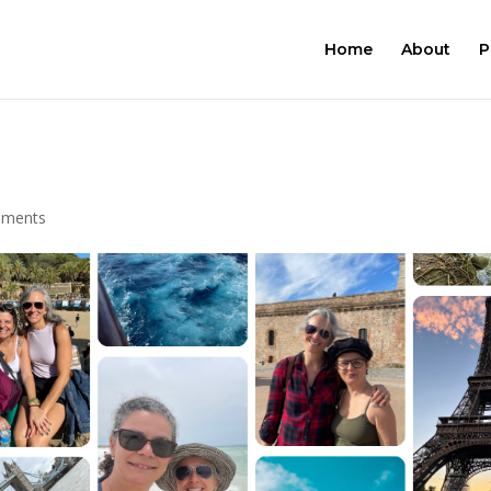
Home
About
P
a
mments