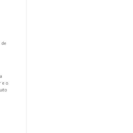
 de
ua
r e o
uito