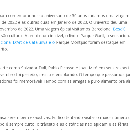
para comemorar nosso aniversário de 50 anos faríamos uma viagem
de 2022 e as outras duas em Janeiro de 2023. O universo deu uma
ovembro de 2022. Uma viagem épica! Visitamos Barcelona
, Besalú
,
o cultural! A arquitetura incrível, o lindo Parque Guell, a sensacion
cional D’Art de Catalunya e o
Parque Montjuic foram destaque em
rito.
 arte como Salvador Dalí, Pablo Picasso e Joan Miró em seus respect
embro foi perfeito, fresco e ensolarado. O tempo que passamos ju
redores foi memorável! Tempo com as amigas é puro alimento pra a
casa serem bem exaustivas. Eu fico tentando visitar o maior número 
o é sempre curto, o trânsito e as distâncias não ajudam e as férias