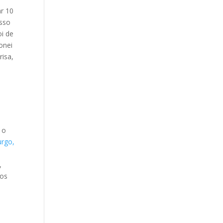
ar 10
osso
oi de
onei
risa,
 o
rgo,
,
 os