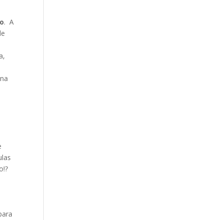
ro
. A
de
a,
 na
e
ulas
o!?
para