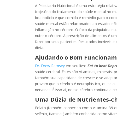
A Psiquiatria Nutricional é uma estratégia rela
trajetória do tratamento da saúde mental no mu
boa notícia é que comida é remédio para o corpo 
saúde mental estão relacionados ao estado inf
inflamação no cérebro. O foco da psiquiatria nu
nutrir o cérebro. A prescrição de alimentos é 
fazer por seus pacientes. Resultados incrívei
dieta.
Ajudando o Bom Funcionam
Dr. Drew Ramsey
em seu livro
Eat to beat Depr
saúde cerebral. Estes são vitaminas, minerais,
também sua capacidade de crescer e se adapta
provam que o cérebro é neuroplástico, ou seja, 
nervosas. É isso aí, nosso cérebro continua a c
Uma Dúzia de Nutrientes-c
Folato (também conhecido como vitamina B9 ou 
selênio, tiamina (também conhecida como vitamin