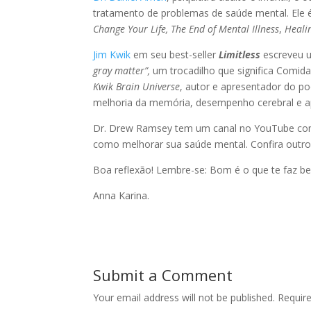
tratamento de problemas de saúde mental. Ele é
Change Your Life,
The End of Mental Illness
,
Heali
Jim Kwik
em seu best-seller
Limitless
escreveu um
gray matter”,
um trocadilho que significa Comid
Kwik Brain Universe
, autor e apresentador do p
melhoria da memória, desempenho cerebral e a
Dr. Drew Ramsey tem um canal no YouTube com
como melhorar sua saúde mental. Confira outro
Boa reflexão! Lembre-se: Bom é o que te faz b
Anna Karina.
Submit a Comment
Your email address will not be published.
Requir