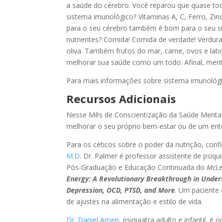
a saúde do cérebro. Você reparou que quase t
sistema imunológico? Vitaminas A, C, Ferro, Z
para o seu cérebro também é bom para o seu s
nutrientes? Comida! Comida de verdade! Verduras
oliva. Também frutos do mar, carne, ovos e lati
melhorar sua saúde como um todo. Afinal, ment
Para mais informações sobre sistema imunológ
Recursos Adicionais
Nesse Mês de Conscientização da Saúde Mental, 
melhorar o seu próprio bem-estar ou de um ent
Para os céticos sobre o poder da nutrição, conf
M.D
. Dr. Palmer é professor assistente de psiqu
Pós-Graduação e Educação Continuada do
McLe
Energy: A Revolutionary Breakthrough in Under
Depression, OCD, PTSD, and More
. Um paciente
de ajustes na alimentação e estilo de vida.
Dr. Daniel Amen
, psiquiatra adulto e infantil, 