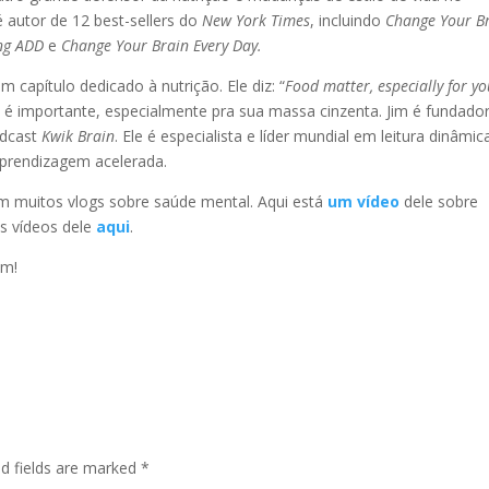
 autor de 12 best-sellers do
New York Times
, incluindo
Change Your Br
ng ADD
e
Change Your Brain Every Day.
 capítulo dedicado à nutrição. Ele diz: “
Food matter, especially for yo
a é importante, especialmente pra sua massa cinzenta. Jim é fundado
odcast
Kwik Brain
. Ele é especialista e líder mundial em leitura dinâmic
prendizagem acelerada.
 muitos vlogs sobre saúde mental. Aqui está
um vídeo
dele sobre
s vídeos dele
aqui
.
em!
ed fields are marked
*