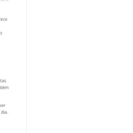
rece
as
itas
 Além
ser
dia.