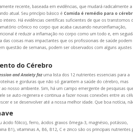
tivamente recente, baseada em evidências, que mudará radicalmente a
ndo atual. Seu princípio básico é
Comida é remédio para o céreb
inteiro. Há evidências científicas suficientes de que os transtornos 
lamatório crônico no corpo que acaba causando neuroinflamação,
tricional é reduzir a inflamação no corpo como um todo e, em seguid
uma das coisas mais impactantes que os profissionais de saúde podem
s e em questão de semanas, podem ser observados com alguns ajustes
ento do Cérebro
ession and Anxiety faz
uma lista dos 12 nutrientes essenciais para a
 proteínas e gorduras que não só garantem a saúde do cérebro, mas
r ao nosso ambiente. Sim, há um campo emergente de pesquisas qu
ele se auto-regenera e continua a fazer novas conexões entre as cél
rescer e se desenvolver até a nossa melhor idade. Que boa notícia, nã
have
ácido fólico), ferro, ácidos graxos ômega-3, magnésio, potássio,
a B1), vitaminas A, B6, B12, C e zinco são os principais nutrientes 