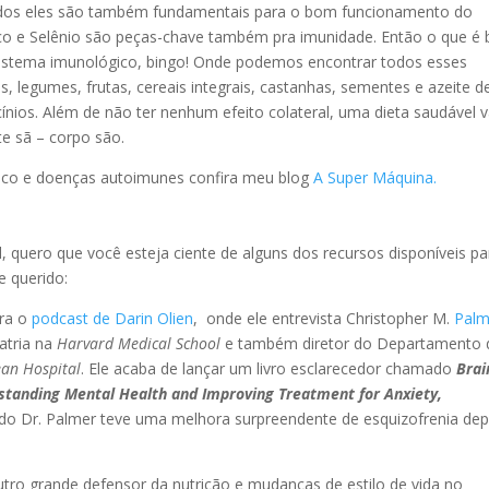
odos eles são também fundamentais para o bom funcionamento do
inco e Selênio são peças-chave também pra imunidade. Então o que é
istema imunológico, bingo! Onde podemos encontrar todos esses
, legumes, frutas, cereais integrais, castanhas, sementes e azeite d
cínios. Além de não ter nenhum efeito colateral, uma dieta saudável v
e sã – corpo são.
ico e doenças autoimunes confira meu blog
A Super Máquina.
quero que você esteja ciente de alguns dos recursos disponíveis pa
e querido:
ira o
podcast de Darin Olien
, onde ele entrevista Christopher M.
Palm
iatria na
Harvard Medical School
e também diretor do Departamento 
an Hospital
. Ele acaba de lançar um livro esclarecedor chamado
Brai
standing Mental Health and Improving Treatment for Anxiety,
 do Dr. Palmer teve uma melhora surpreendente de esquizofrenia dep
é outro grande defensor da nutrição e mudanças de estilo de vida no