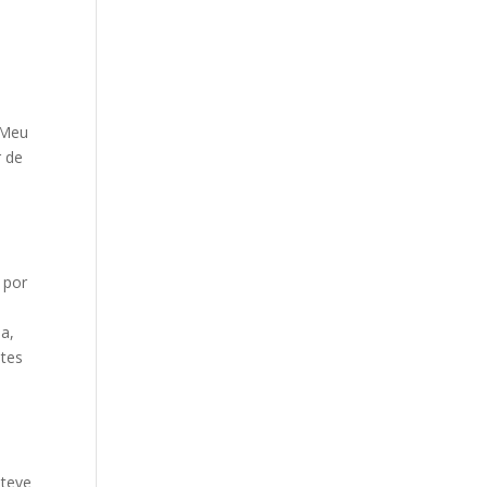
 Meu
r de
m
 por
s
a,
ntes
 teve