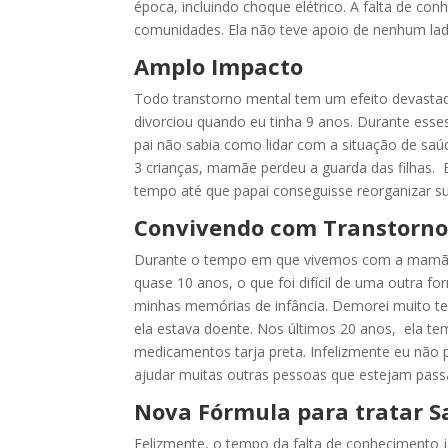
época, incluindo choque elétrico. A falta de c
comunidades. Ela não teve apoio de nenhum lad
Amplo Impacto
Todo transtorno mental tem um efeito devastado
divorciou quando eu tinha 9 anos. Durante esse
pai não sabia como lidar com a situação de saú
3 crianças, mamãe perdeu a guarda das filhas
tempo até que papai conseguisse reorganizar su
Convivendo com Transtorno
Durante o tempo em que vivemos com a mamãe,
quase 10 anos, o que foi difícil de uma outra 
minhas memórias de infância. Demorei muito tem
ela estava doente. Nos últimos 20 anos, ela t
medicamentos tarja preta. Infelizmente eu não
ajudar muitas outras pessoas que estejam pass
Nova Fórmula para tratar 
Felizmente, o tempo da falta de conhecimento