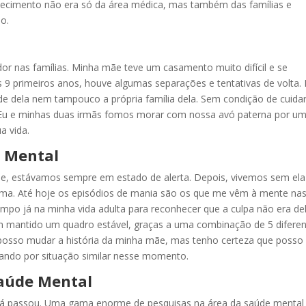
onhecimento não era só da área médica, mas também das famílias e
o.
r nas famílias. Minha mãe teve um casamento muito difícil e se
s 9 primeiros anos, houve algumas separações e tentativas de volta.
de dela nem tampouco a própria família dela. Sem condição de cuida
. Eu e minhas duas irmãs fomos morar com nossa avó paterna por u
a vida.
 Mental
 estávamos sempre em estado de alerta. Depois, vivemos sem ela
forma. Até hoje os episódios de mania são os que me vêm à mente na
po já na minha vida adulta para reconhecer que a culpa não era del
em mantido um quadro estável, graças a uma combinação de 5 difere
 posso mudar a história da minha mãe, mas tenho certeza que posso
ando por situação similar nesse momento.
Saúde Mental
 já passou. Uma gama enorme de pesquisas na área da saúde mental