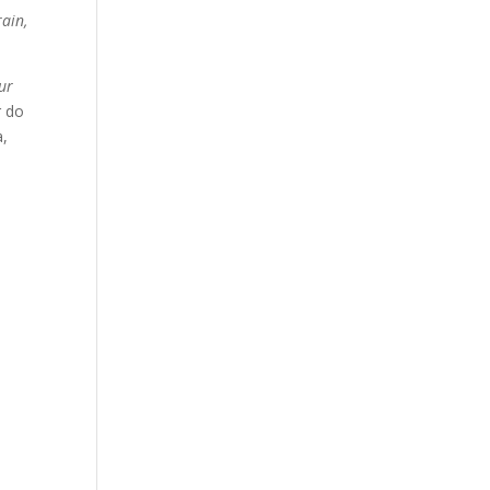
ain,
ur
r do
a,