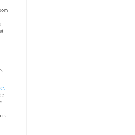
 bom
e
ai
ra
er,
de
n
ois