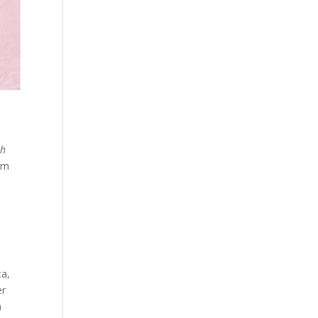
th
vem
m
ça,
er
a