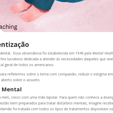
entização
Mental
.
Essa observância foi estabelecida em 1949 pela
Mental Heal
 fins lucrativos dedicada a atender às necessidades daqueles que vi
l geral de todos os americanos.
para refletirmos sobre o tema com compaixão, reduzir o estigma e
 aberto sobre o assunto.
e Mental
ra mim, cresci com uma mãe bipolar. Para quem não conhece a doen
 estão bem preparados para tratar distúrbios mentais, imagine receb
. Mamãe foi tratada com todos os tipos de tratamentos disponíveis n