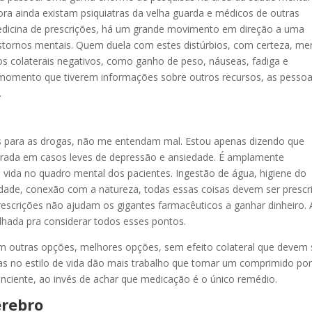
ra ainda existam psiquiatras da velha guarda e médicos de outras
 medicina de prescrições, há um grande movimento em direção a uma
stornos mentais. Quem duela com estes distúrbios, com certeza, me
os colaterais negativos, como ganho de peso, náuseas, fadiga e
o momento que tiverem informações sobre outros recursos, as pesso
.
s para as drogas, não me entendam mal. Estou apenas dizendo que
derada em casos leves de depressão e ansiedade. É amplamente
vida no quadro mental dos pacientes. Ingestão de água, higiene do
dade, conexão com a natureza, todas essas coisas devem ser prescr
rescrições não ajudam os gigantes farmacêuticos a ganhar dinheiro.
alhada pra considerar todos esses pontos.
m outras opções, melhores opções, sem efeito colateral que devem 
s no estilo de vida dão mais trabalho que tomar um comprimido por 
ciente, ao invés de achar que medicação é o único remédio.
érebro